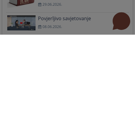
29.06.2026.
Povjerljivo savjetovanje
08.06.2026.
IN MEMORIAM, MUHAMED GRUHONJIĆ
27.04.2026.
Prava zaposlenih i građana moraju biti u fokusu
02.12.2025.
Održan sastanak Panela za ujednačavanje sudske
prakse iz građanske oblasti
08.10.2025.
Korištenje vještačke inteligencije u harmonizaciji
sudske prakse
02.09.2025.