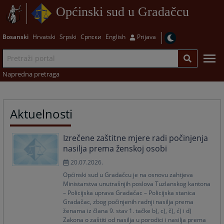
Općinski sud u Gradačcu
Bosanski
Hrvatski
Srpski
Српски
English
Prijava
Napredna pretraga
Aktuelnosti
Izrečene zaštitne mjere radi počinjenja
nasilja prema ženskoj osobi
20.07.2026.
Općinski sud u Gradačcu je na osnovu zahtjeva
Ministarstva unutrašnjih poslova Tuzlanskog kantona
– Policijska uprava Gradačac – Policijska stanica
Gradačac, zbog počinjenih radnji nasilja prema
ženama iz člana 9. stav 1. tačke b), c), č), ć) i d)
Zakona o zaštiti od nasilja u porodici i nasilja prema