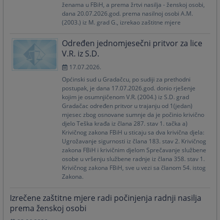
ženama u FBiH, a prema žrtvi nasilja - ženskoj osobi,
dana 20.07.2026.god. prema nasilnoj osobi A.M.
(2003.) iz M. grad G., izrekao zaštitne mjere
Određen jednomjesečni pritvor za lice
V.R. iz S.D.
17.07.2026.
Općinski sud u Gradačcu, po sudiji za prethodni
postupak, je dana 17.07.2026.god. donio rješenje
kojim je osumnjičenom V.R. (2004.) iz S.D. grad
Gradačac određen pritvor u trajanju od 1(jedan)
mjesec zbog osnovane sumnje da je počinio krivično
djelo Teška krađa iz člana 287. stav 1. tačka a)
Krivičnog zakona FBiH u sticaju sa dva krivična djela:
Ugrožavanje sigurnosti iz člana 183. stav 2. Krivičnog
zakona FBiH i krivičnim djelom Sprečavanje službene
osobe u vršenju službene radnje iz člana 358. stav 1.
Krivičnog zakona FBiH, sve u vezi sa članom 54. istog
Zakona.
Izrečene zaštitne mjere radi počinjenja radnji nasilja
prema ženskoj osobi