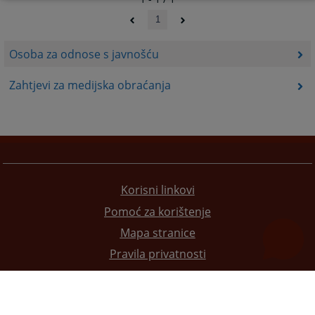
1
Osoba za odnose s javnošću
Zahtjevi za medijska obraćanja
Korisni linkovi
Pomoć za korištenje
Mapa stranice
Pravila privatnosti