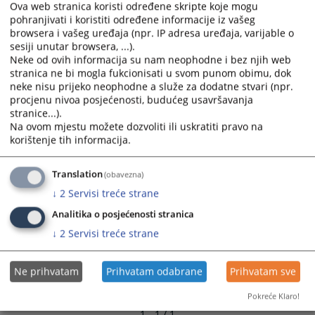
Ova web stranica koristi određene skripte koje mogu
pohranjivati i koristiti određene informacije iz vašeg
browsera i vašeg uređaja (npr. IP adresa uređaja, varijable o
sesiji unutar browsera, ...).
Neke od ovih informacija su nam neophodne i bez njih web
stranica ne bi mogla fukcionisati u svom punom obimu, dok
neke nisu prijeko neophodne a služe za dodatne stvari (npr.
procjenu nivoa posjećenosti, budućeg usavršavanja
stranice...).
Na ovom mjestu možete dozvoliti ili uskratiti pravo na
korištenje tih informacija.
Translation
(obavezna)
↓
2
Servisi treće strane
Analitika o posjećenosti stranica
↓
2
Servisi treće strane
Ne prihvatam
Prihvatam odabrane
Prihvatam sve
Pokreće Klaro!
1 - 1 / 1