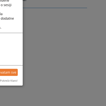
ređene
o sesiji
la
a dodatne
.
hvatam sve
Pokreće Klaro!