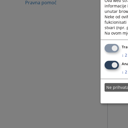
Ova web stra
Pravna pomoć
informacije 
unutar brows
Neke od ovi
fukcionisat
stvari (npr.
Na ovom mjes
Tra
↓
2
Ana
↓
2
Ne prihva