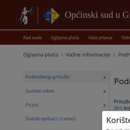
Općinski sud u G
Rad suda
Oglasna ploča
Vaša pitanja
Odn
Podn
Oglasna ploča
Važne informacije
Podnošenje pritužbi
Podn
Sudske takse
Pritužb
Pozivi
BiH
, k
Ostale 
Korišt
Sudski vještaci i tumači
Općinsk
holu pr