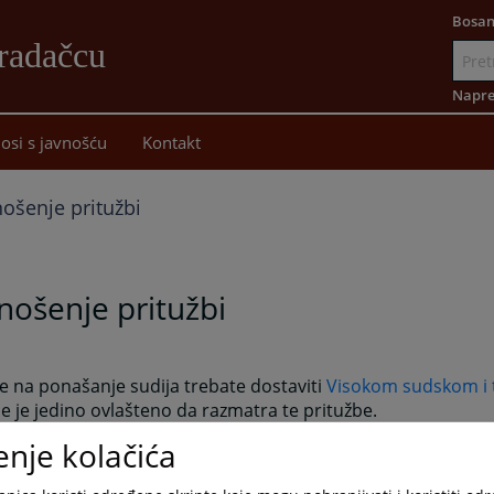
Bosan
radačcu
Idi
na
Napre
sadržaj
osi s javnošću
Kontakt
ošenje pritužbi
ošenje pritužbi
e na ponašanje sudija trebate dostaviti
Visokom sudskom i t
oje je jedino ovlašteno da razmatra te pritužbe.
predstavke, pritužbe i sugestije koje se odnose na rad suda 
enje kolačića
om sudu u Gradačcu, stranke mogu lično ostaviti u sandučić
izemlja zgrade Općinskog suda u Gradačcu, ili pismeno Pre