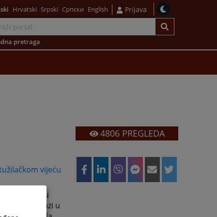
ski
Hrvatski
Srpski
Српски
English
Prijava
dna pretraga
4806
PREGLEDA
užilačkom vijeću
i zaposlenih u
 koji se nalazi u
dsjedniku suda.