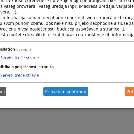
nica koristi određene skripte koje mogu pohranjivati i koristiti od
iz vašeg browsera i vašeg uređaja (npr. IP adresa uređaja, varijable 
era, ...).
h informacija su nam neophodne i bez njih web stranica ne bi mog
i u svom punom obimu, dok neke nisu prijeko neophodne a služe z
 procjenu nivoa posjećenosti, budućeg usavršavanja stranice...).
tu možete dozvoliti ili uskratiti pravo na korištenje tih informacija
nslation
(obavezna)
Servisi treće strane
litika o posjećenosti stranica
Servisi treće strane
tam
Prihvatam odabrane
Pri