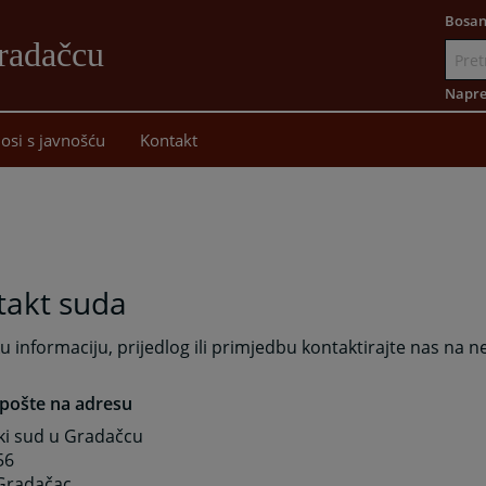
Bosan
radačcu
Idi
na
Napre
sadržaj
osi s javnošću
Kontakt
takt suda
u informaciju, prijedlog ili primjedbu kontaktirajte nas na ne
pošte na adresu
ki sud u Gradačcu
56
Gradačac