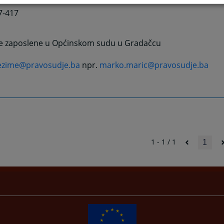
7-417
sve zaposlene u Općinskom sudu u Gradačcu
ezime@pravosudje.ba
npr.
marko.maric@pravosudje.ba
1 - 1 / 1
1