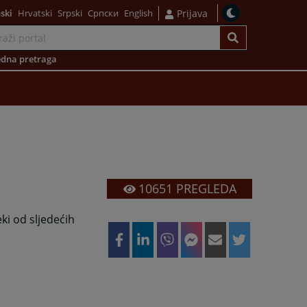
ski
Hrvatski
Srpski
Српски
English
Prijava
dna pretraga
10651
PREGLEDA
ki od sljedećih