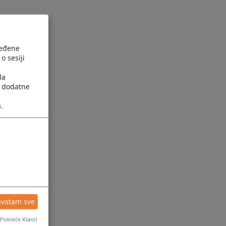
ređene
o sesiji
la
a dodatne
.
hvatam sve
Pokreće Klaro!