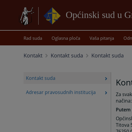
Općinski sud u G
Rad suda
Oglasna ploča
Vaša pitanja
Odn
Kontakt suda
Kontakt
Kontakt suda
Kontakt suda
Kon
Adresar pravosudnih institucija
Za svak
načina:
Putem 
Općins
Titova 
76250 