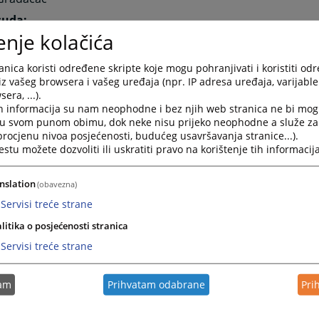
suda:
gradacac@pravosudje.ba
enje kolačića
nom na broj
nica koristi određene skripte koje mogu pohranjivati i koristiti od
suda i fax broj:
iz vašeg browsera i vašeg uređaja (npr. IP adresa uređaja, varijable 
17-385
era, ...).
h informacija su nam neophodne i bez njih web stranica ne bi mog
r suda:
i u svom punom obimu, dok neke nisu prijeko neophodne a služe z
60-495
 procjenu nivoa posjećenosti, budućeg usavršavanja stranice...).
tu možete dozvoliti ili uskratiti pravo na korištenje tih informacija
a:
21-280
nslation
(obavezna)
ca suda:
Servisi treće strane
60-487
vodstvo suda:
litika o posjećenosti stranica
60-494
Servisi treće strane
zvršitelji:
60-486
tam
Prihvatam odabrane
Pri
noknjižni ured: