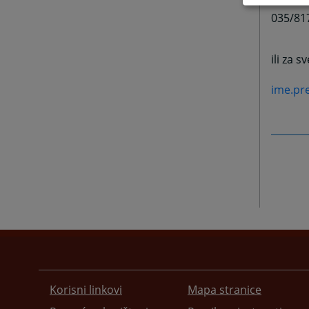
035/81
ili za 
ime.pr
Korisni linkovi
Mapa stranice