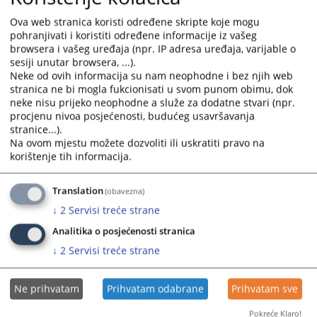
Ova web stranica koristi određene skripte koje mogu
pohranjivati i koristiti određene informacije iz vašeg
browsera i vašeg uređaja (npr. IP adresa uređaja, varijable o
sesiji unutar browsera, ...).
Neke od ovih informacija su nam neophodne i bez njih web
stranica ne bi mogla fukcionisati u svom punom obimu, dok
Trenutno nema vijesti
neke nisu prijeko neophodne a služe za dodatne stvari (npr.
procjenu nivoa posjećenosti, budućeg usavršavanja
stranice...).
Na ovom mjestu možete dozvoliti ili uskratiti pravo na
korištenje tih informacija.
Translation
(obavezna)
↓
2
Servisi treće strane
Analitika o posjećenosti stranica
↓
2
Servisi treće strane
Ne prihvatam
Prihvatam odabrane
Prihvatam sve
Pokreće Klaro!