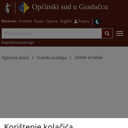
Općinski sud u Gradačcu
Bosanski
Hrvatski
Srpski
Српски
English
Prijava
Napredna pretraga
Ostale prodaje
Oglasna ploča
Sudska prodaja
Korištenje kolačića