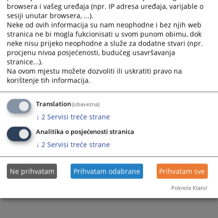
browsera i vašeg uređaja (npr. IP adresa uređaja, varijable o
navođenje broja predmeta u kojem su određene kao stranke u postupku, i tražiti
sesiji unutar browsera, ...).
konkretnu informaciju.
Neke od ovih informacija su nam neophodne i bez njih web
stranica ne bi mogla fukcionisati u svom punom obimu, dok
neke nisu prijeko neophodne a služe za dodatne stvari (npr.
Prikazana vijest je na
:
Bosanski jezik
procjenu nivoa posjećenosti, budućeg usavršavanja
stranice...).
1065
PREGLEDA
Na ovom mjestu možete dozvoliti ili uskratiti pravo na
korištenje tih informacija.
Translation
(obavezna)
↓
2
Servisi treće strane
Analitika o posjećenosti stranica
↓
2
Servisi treće strane
Ne prihvatam
Prihvatam odabrane
Prihvatam sve
Pokreće Klaro!