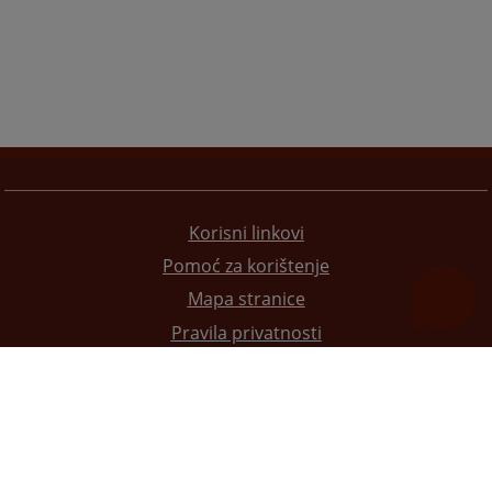
Korisni linkovi
Pomoć za korištenje
Mapa stranice
Pravila privatnosti
Redizajn web stranice je finansirala Evropska unija. Za njen sadržaj isključivo je odgovorno
Visoko sudsko i tužilačko vijeće BiH i ona ne odražava nužno stavove Evropske unije.