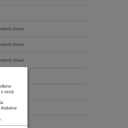
retnih Stvari
retnih Stvari
retnih Stvari
retnih Stvari
ređene
o sesiji
retnih Stvari
la
a dodatne
.