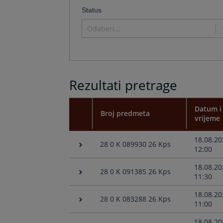
forward
Status
to
interact
Odaberi...
with
the
calendar
and
select
Rezultati pretrage
a
date.
Press
Datum i
the
Broj predmeta
vrijeme
question
mark
18.08.20
key
28 0 K 089930 26 Kps
12:00
to
get
18.08.20
the
28 0 K 091385 26 Kps
11:30
keyboard
shortcuts
18.08.20
for
28 0 K 083288 26 Kps
11:00
changing
dates.
18.08.20