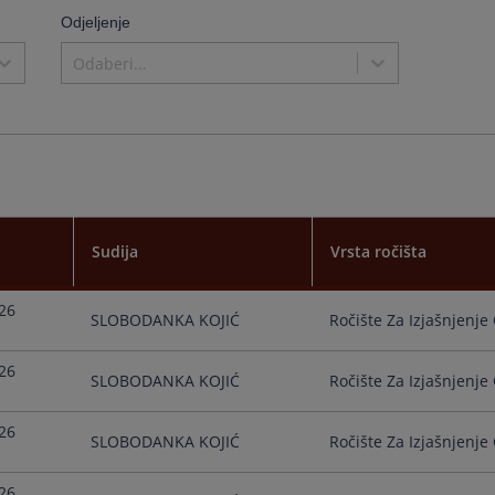
the
Odjeljenje
calenda
and
Odaberi...
select
a
date.
Press
the
questio
mark
key
to
Sudija
Vrsta ročišta
get
the
keyboar
26
SLOBODANKA KOJIĆ
Ročište Za Izjašnjenje 
shortcu
for
changin
26
SLOBODANKA KOJIĆ
Ročište Za Izjašnjenje 
dates.
26
SLOBODANKA KOJIĆ
Ročište Za Izjašnjenje 
26