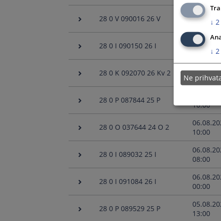
Tra
10.08.20
28 0 V 090016 26 V
↓
2
08:00
Ana
10.08.20
28 0 I 090150 26 I
08:00
↓
2
06.08.20
28 0 K 092070 26 Kv 2
Ne prihva
10:15
06.08.20
28 0 P 087844 25 P
10:00
06.08.20
28 0 O 037644 24 O 2
10:00
06.08.20
28 0 I 089032 25 I
08:00
06.08.20
28 0 I 091084 26 I
00:00
05.08.20
28 0 P 089529 25 P
13:00