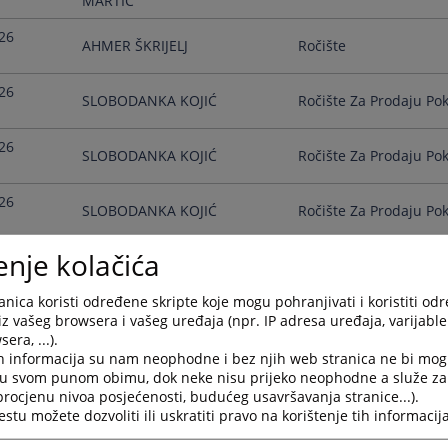
MARTIĆ
26
AHMER ŠKRIJELJ
Ročište
26
SLOBODANKA KOJIĆ
Ročište Za Prodaju Pok
26
SLOBODANKA KOJIĆ
Ročište Za Prodaju Pok
26
SLOBODANKA KOJIĆ
Ročište Za Prodaju Pok
enje kolačića
26
SLOBODANKA KOJIĆ
Ročište Za Prodaju Pok
nica koristi određene skripte koje mogu pohranjivati i koristiti od
26
iz vašeg browsera i vašeg uređaja (npr. IP adresa uređaja, varijable 
SLOBODANKA KOJIĆ
Ročište Za Prodaju Pok
era, ...).
h informacija su nam neophodne i bez njih web stranica ne bi mog
26
TATJANA KLJEČANIN
Ročište
i u svom punom obimu, dok neke nisu prijeko neophodne a služe z
MARTIĆ
 procjenu nivoa posjećenosti, budućeg usavršavanja stranice...).
tu možete dozvoliti ili uskratiti pravo na korištenje tih informacija
26
MILADA TOPČIĆ
Glavna Rasprava