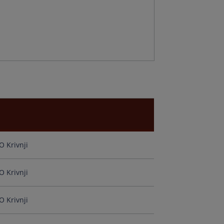
r
n
d
O Krivnji
ts
g
O Krivnji
O Krivnji