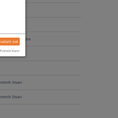
retnih Stvari
roduženje Pritvora
hvatam sve
Pokreće Klaro!
retnih Stvari
retnih Stvari