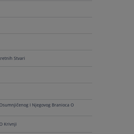
retnih Stvari
e Osumnjičenog I Njegovog Branioca O
O Krivnji