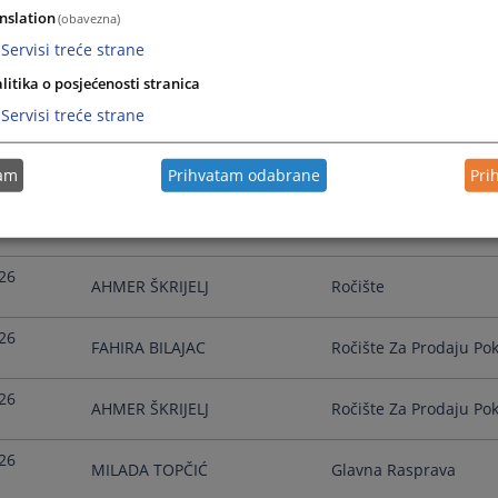
nslation
(obavezna)
26
MILADA TOPČIĆ
Ročište
Servisi treće strane
litika o posjećenosti stranica
26
SEAD HADŽIĆ
Ročište Za Prodaju Pok
Servisi treće strane
26
LEJLA NUMANOVIĆ
Ročište/Sjednica Za P
tam
Prihvatam odabrane
Pri
26
MILADA TOPČIĆ
Pripremno Ročište
26
AHMER ŠKRIJELJ
Ročište
26
FAHIRA BILAJAC
Ročište Za Prodaju Pok
26
AHMER ŠKRIJELJ
Ročište Za Prodaju Pok
26
MILADA TOPČIĆ
Glavna Rasprava