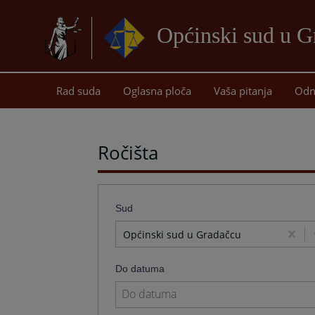
Općinski sud u G
Rad suda
Oglasna ploča
Vaša pitanja
Odn
Ročišta
Sud
Općinski sud u Gradačcu
Do datuma
Navigate