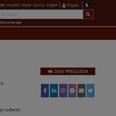
ski
Hrvatski
Srpski
Српски
English
Prijava
dna pretraga
2666
PREGLEDA
cu,
ge rođenih,