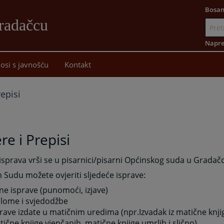
Bosan
radačcu
Idi
na
Napre
sadržaj
osi s javnošću
Kontakt
repisi
re i Prepisi
isprava vrši se u pisarnici/pisarni Općinskog suda u Gradač
Sudu možete ovjeriti sljedeće isprave:
ne isprave (punomoći, izjave)
plome i svjedodžbe
rave izdate u matičnim uredima (npr.Izvadak iz matične knji
ične knjige vjenčanih, matične knjige umrlih i slično)