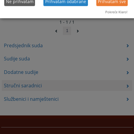
Ne prihvatam
Prihvatam odabrane
Prihvatam sve
Pokreće Klaro!
1 - 1 / 1
1
Predsjednik suda
Sudije suda
Dodatne sudije
Stručni saradnici
Službenici i namještenici