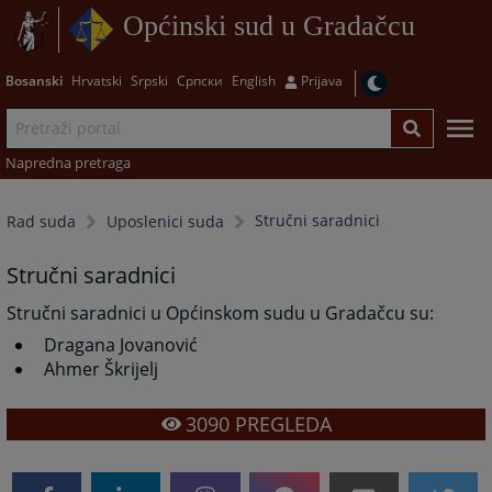
Općinski sud u Gradačcu
Bosanski
Hrvatski
Srpski
Српски
English
Prijava
Napredna pretraga
Stručni saradnici
Rad suda
Uposlenici suda
Stručni saradnici
Stručni saradnici u Općinskom sudu u Gradačcu su:
Dragana Jovanović
Ahmer Škrijelj
3090
PREGLEDA