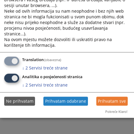
sesiji unutar browsera, ...).
Neke od ovih informacija su nam neophodne i bez njih web
stranica ne bi mogla fukcionisati u svom punom obimu, dok
neke nisu prijeko neophodne a služe za dodatne stvari (npr.
procjenu nivoa posjećenosti, budućeg usavršavanja
stranice...).
Na ovom mjestu možete dozvoliti ili uskratiti pravo na
korištenje tih informacija.
Translation
(obavezna)
↓
2
Servisi treće strane
Analitika o posjećenosti stranica
↓
2
Servisi treće strane
Ne prihvatam
Prihvatam odabrane
Prihvatam sve
Pokreće Klaro!