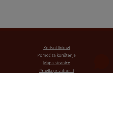
Korisni linkovi
Pomoć za korištenje
Mapa stranice
Pravila privatnosti
Redizajn web stranice je finansirala Evropska unija. Za njen sadržaj isključivo je odgovorno
Visoko sudsko i tužilačko vijeće BiH i ona ne odražava nužno stavove Evropske unije.