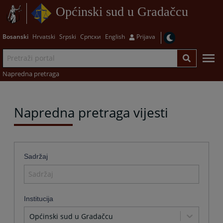
Općinski sud u Gradačcu
Bosanski
Hrvatski
Srpski
Српски
English
Prijava
Napredna pretraga
Napredna pretraga vijesti
Sadržaj
Institucija
Općinski sud u Gradačcu