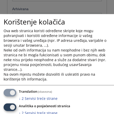
Arhivirana
Ne
Korištenje kolačića
Datum od
Ova web stranica koristi određene skripte koje mogu
pohranjivati i koristiti određene informacije iz vašeg
browsera i vašeg uređaja (npr. IP adresa uređaja, varijable o
sesiji unutar browsera, ...).
Navigate
Neke od ovih informacija su nam neophodne i bez njih web
forward
Datum do
stranica ne bi mogla fukcionisati u svom punom obimu, dok
to
neke nisu prijeko neophodne a služe za dodatne stvari (npr.
interact
procjenu nivoa posjećenosti, budućeg usavršavanja
with
Navigate
stranice...).
the
forward
Sortiraj po
Na ovom mjestu možete dozvoliti ili uskratiti pravo na
calendar
to
korištenje tih informacija.
and
interact
Odaberi...
select
with
a
the
Translation
(obavezna)
date.
Napredne stavke
calendar
↓
2
Servisi treće strane
Press
and
the
select
Analitika o posjećenosti stranica
Pretraži
question
a
↓
2
Servisi treće strane
mark