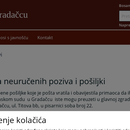
Bosan
radačcu
Idi
na
Napre
sadržaj
osi s javnošću
Kontakt
i
a neuručenih poziva i pošiljki
ne pošiljke koje je pošta vratila i obavijestila primaoca da
nskom sudu
u Gradačcu
iste mogu preuzeti u glavnoj zgra
čcu, ul. Titova bb, u pisarnici soba broj 22.
dizanja pismena je
2
dana.
enje kolačića
, neuručene pošiljke koje su vraćene od strane sudskih izvr
šteni (ostavljanjem
obavijesti pismeno mogu
preuzeti u gl