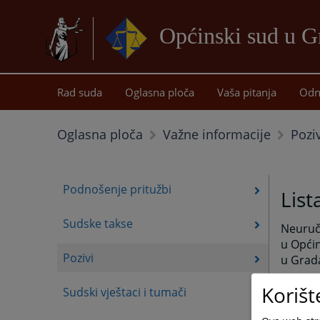
Općinski sud u G
Rad suda
Oglasna ploča
Vaša pitanja
Odn
Poziv
Oglasna ploča
Važne informacije
Podnošenje pritužbi
List
Sudske takse
Neuruče
u Opći
Pozivi
u Grada
Rok po
Korišt
Sudski vještaci i tumači
Također
obavije