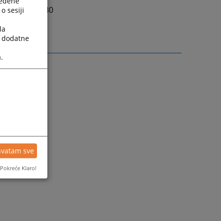
ređene
07:30 do 15:30
o sesiji
la
a dodatne
.
hvatam sve
Pokreće Klaro!