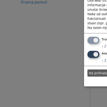
Ova web stra
Pravna pomoć
Općins
informacije 
unutar brows
časova 
Neke od ovi
fukcionisat
stvari (npr.
Na ovom mjes
Tra
↓
2
Ana
↓
2
Ne prihva