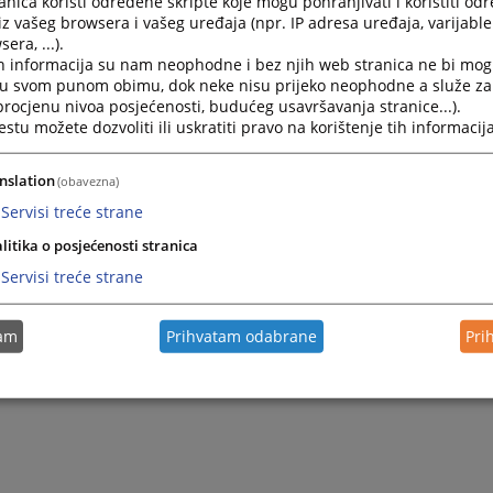
nica koristi određene skripte koje mogu pohranjivati i koristiti od
kog sudu
u Gradačcu, Titova bb,
svakim radnim danom od
iz vašeg browsera i vašeg uređaja (npr. IP adresa uređaja, varijable 
era, ...).
kod izvršitelja ili upisničara za izvršenje.
h informacija su nam neophodne i bez njih web stranica ne bi mog
i u svom punom obimu, dok neke nisu prijeko neophodne a služe z
 procjenu nivoa posjećenosti, budućeg usavršavanja stranice...).
tu možete dozvoliti ili uskratiti pravo na korištenje tih informacija
nslation
(obavezna)
Servisi treće strane
litika o posjećenosti stranica
Servisi treće strane
tam
Prihvatam odabrane
Pri