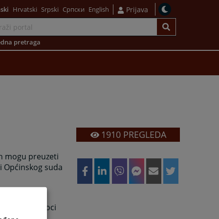
ski
Hrvatski
Srpski
Српски
English
Prijava
dna pretraga
1910
PREGLEDA
 ih mogu preuzeti
di Općinskog suda
šitelja primaoci
avnoj zgradi