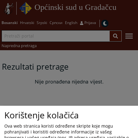
Općinski sud u Gradačcu
Bosanski
Hrvatski
Srpski
Српски
English
Prijava
Napredna pretraga
Rezultati pretrage
Nije pronađena nijedna vijest.
Korištenje kolačića
Ova web stranica koristi određene skripte koje mogu
pohranjivati i koristiti određene informacije iz vašeg
browsera i vašeg uređaja (npr. IP adresa uređaja, varijable o