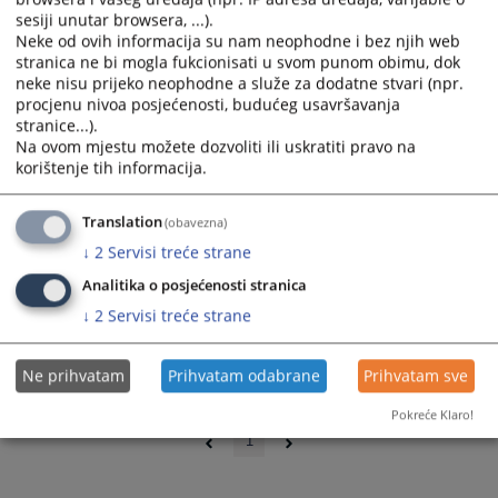
sesiji unutar browsera, ...).
Neke od ovih informacija su nam neophodne i bez njih web
stranica ne bi mogla fukcionisati u svom punom obimu, dok
neke nisu prijeko neophodne a služe za dodatne stvari (npr.
procjenu nivoa posjećenosti, budućeg usavršavanja
stranice...).
Na ovom mjestu možete dozvoliti ili uskratiti pravo na
korištenje tih informacija.
Translation
(obavezna)
↓
2
Servisi treće strane
Analitika o posjećenosti stranica
↓
2
Servisi treće strane
Ne prihvatam
Prihvatam odabrane
Prihvatam sve
0 - 0 / 0
Pokreće Klaro!
1