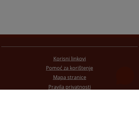
Korisni linkovi
Pomoć za korištenje
Mapa stranice
Pravila privatnosti
Redizajn web stranice je finansirala Evropska unija. Za njen sadržaj isključivo je odgovorno
Visoko sudsko i tužilačko vijeće BiH i ona ne odražava nužno stavove Evropske unije.