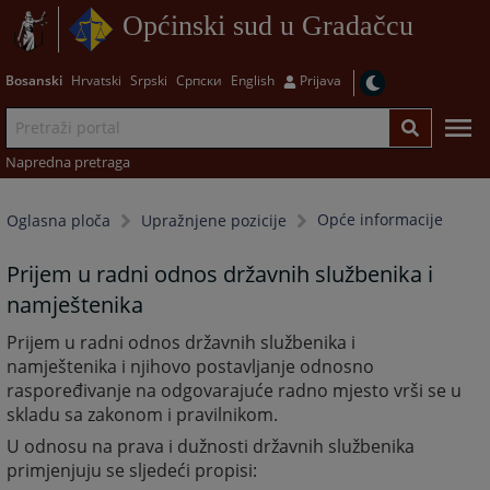
Općinski sud u Gradačcu
Bosanski
Hrvatski
Srpski
Српски
English
Prijava
Napredna pretraga
Opće informacije
Oglasna ploča
Upražnjene pozicije
Prijem u radni odnos državnih službenika i
namještenika
Prijem u radni odnos državnih službenika i
namještenika i njihovo postavljanje odnosno
raspoređivanje na odgovarajuće radno mjesto vrši se u
skladu sa zakonom i pravilnikom.
U odnosu na prava i dužnosti državnih službenika
primjenjuju se sljedeći propisi: