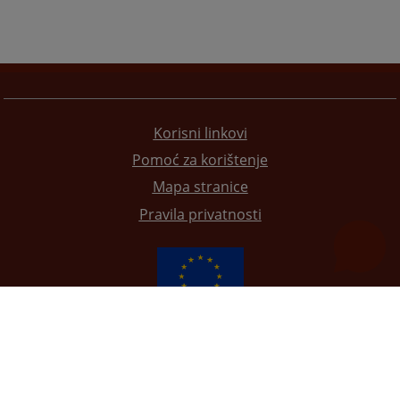
Korisni linkovi
Pomoć za korištenje
Mapa stranice
Pravila privatnosti
Redizajn web stranice je finansirala Evropska unija. Za njen sadržaj isključivo je odgovorno
Visoko sudsko i tužilačko vijeće BiH i ona ne odražava nužno stavove Evropske unije.