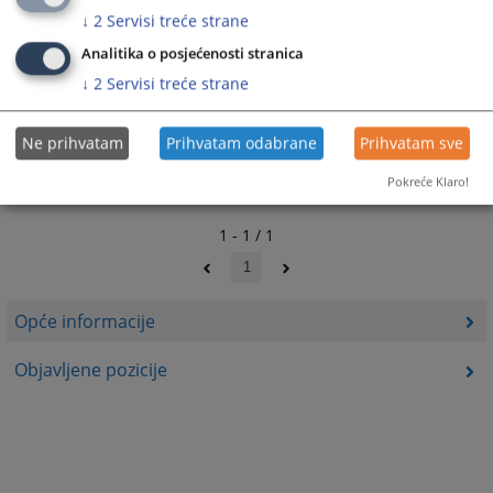
↓
2
Servisi treće strane
2549
PREGLEDA
Analitika o posjećenosti stranica
↓
2
Servisi treće strane
Ne prihvatam
Prihvatam odabrane
Prihvatam sve
Pokreće Klaro!
1 - 1 / 1
1
Opće informacije
Objavljene pozicije