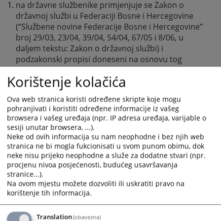
na državne službenike primjenjuje se Zakon o
državnoj službi u Federaciji Bosne i Hercegovine
(“Službene novine Federacije Bosne i Hercegovine”
broj 29/03, 23/04, 39/04, 54/04, 67/05 i 8/06, u
daljem tekstu: Zakon o državnoj službi) i
podzakonski propisi doneseni na osnovu tog
zakona,
Korištenje kolačića
na namještenike primjenjuje se Zakon o
namještenicima u organima državne službe u
Ova web stranica koristi određene skripte koje mogu
Federaciji Bosne i Hercegovine (“Službene novine
pohranjivati i koristiti određene informacije iz vašeg
Federacije Bosne i Hercegovine” broj 49/05, u
browsera i vašeg uređaja (npr. IP adresa uređaja, varijable o
daljem tekstu: Zakon o namještenicima ) i
sesiji unutar browsera, ...).
podzakonski propisi doneseni na osnovu tog
Neke od ovih informacija su nam neophodne i bez njih web
zakona.
stranica ne bi mogla fukcionisati u svom punom obimu, dok
neke nisu prijeko neophodne a služe za dodatne stvari (npr.
Na prava i dužnosti državnih službenika i namještenika
procjenu nivoa posjećenosti, budućeg usavršavanja
pored propisa iz stava 2. ovog člana primjenjuju se, u
stranice...).
Na ovom mjestu možete dozvoliti ili uskratiti pravo na
skladu sa zakonom i opći propisi o radu i kolektivni
korištenje tih informacija.
ugovori.
Translation
(obavezna)