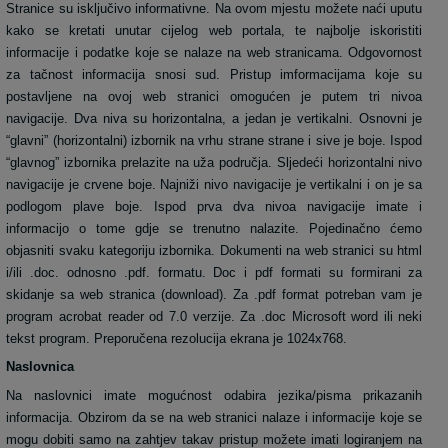
Stranice su isključivo informativne. Na ovom mjestu možete naći uputu
kako se kretati unutar cijelog web portala, te najbolje iskoristiti
informacije i podatke koje se nalaze na web stranicama. Odgovornost
za tačnost informacija snosi sud. Pristup imformacijama koje su
postavljene na ovoj web stranici omogućen je putem tri nivoa
navigacije. Dva niva su horizontalna, a jedan je vertikalni. Osnovni je
“glavni” (horizontalni) izbornik na vrhu strane strane i sive je boje. Ispod
“glavnog” izbornika prelazite na uža područja. Sljedeći horizontalni nivo
navigacije je crvene boje. Najniži nivo navigacije je vertikalni i on je sa
podlogom plave boje. Ispod prva dva nivoa navigacije imate i
informacijo o tome gdje se trenutno nalazite. Pojedinačno ćemo
objasniti svaku kategoriju izbornika. Dokumenti na web stranici su html
i/ili .doc. odnosno .pdf. formatu. Doc i pdf formati su formirani za
skidanje sa web stranica (download). Za .pdf format potreban vam je
program acrobat reader od 7.0 verzije. Za .doc Microsoft word ili neki
tekst program. Preporučena rezolucija ekrana je 1024x768.
Naslovnica
Na naslovnici imate mogućnost odabira jezika/pisma prikazanih
informacija. Obzirom da se na web stranici nalaze i informacije koje se
mogu dobiti samo na zahtjev takav pristup možete imati logiranjem na