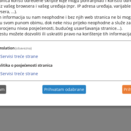
nica koristi određene skripte koje mogu pohranjivati i koristiti od
iz vašeg browsera i vašeg uređaja (npr. IP adresa uređaja, varijable 
era, ...).
h informacija su nam neophodne i bez njih web stranica ne bi mog
i u svom punom obimu, dok neke nisu prijeko neophodne a služe z
 procjenu nivoa posjećenosti, budućeg usavršavanja stranice...).
tu možete dozvoliti ili uskratiti pravo na korištenje tih informacija
nslation
(obavezna)
Servisi treće strane
litika o posjećenosti stranica
Servisi treće strane
tam
Prihvatam odabrane
Pri