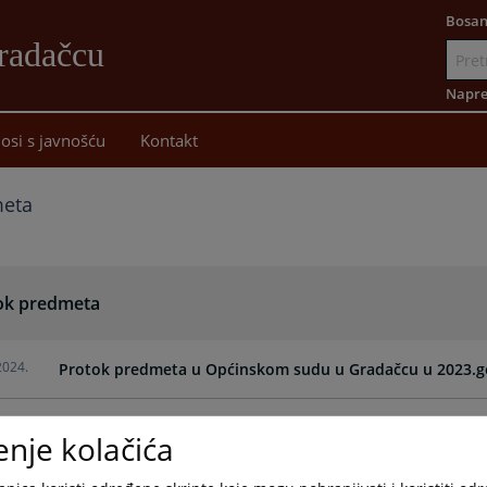
Bosan
radačcu
Idi
na
Napre
sadržaj
osi s javnošću
Kontakt
meta
ok predmeta
2024.
Protok predmeta u Općinskom sudu u Gradačcu u 2023.
Protok predmeta u Općinskom sudu u Gradačcu za 2022.
enje kolačića