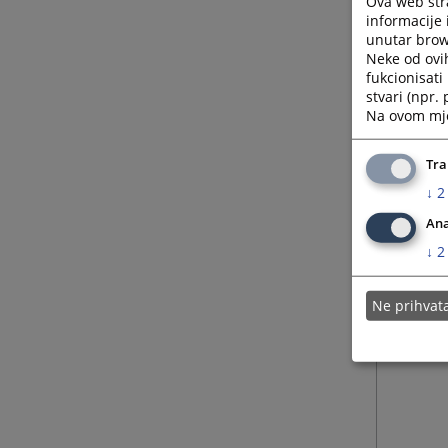
Ova web stra
informacije 
unutar brows
Neke od ovi
fukcionisat
stvari (npr.
Na ovom mjes
Tra
↓
2
Ana
↓
2
Ne prihva