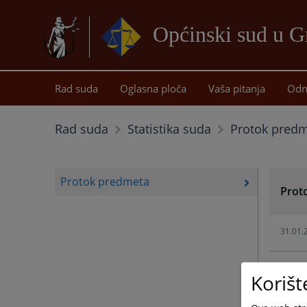
Općinski sud u G
Rad suda
Oglasna ploča
Vaša pitanja
Odn
Protok pred
Rad suda
Statistika suda
Protok predmeta
Prot
31.01.
Korišt