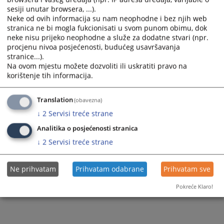
sesiji unutar browsera, ...).
Neke od ovih informacija su nam neophodne i bez njih web
stranica ne bi mogla fukcionisati u svom punom obimu, dok
neke nisu prijeko neophodne a služe za dodatne stvari (npr.
procjenu nivoa posjećenosti, budućeg usavršavanja
stranice...).
Na ovom mjestu možete dozvoliti ili uskratiti pravo na
korištenje tih informacija.
Translation
(obavezna)
↓
2
Servisi treće strane
Analitika o posjećenosti stranica
↓
2
Servisi treće strane
Ne prihvatam
Prihvatam odabrane
Prihvatam sve
Pokreće Klaro!