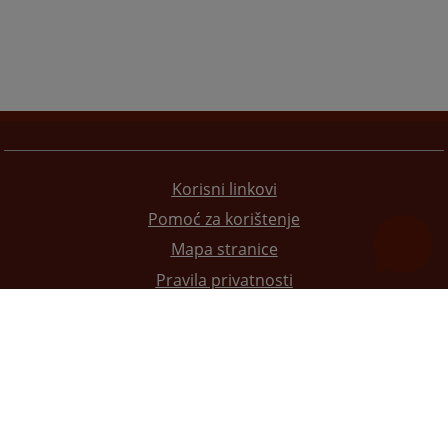
Korisni linkovi
Pomoć za korištenje
Mapa stranice
Pravila privatnosti
Redizajn web stranice je finansirala Evropska unija. Za njen sadržaj isključivo je odgovorno
Visoko sudsko i tužilačko vijeće BiH i ona ne odražava nužno stavove Evropske unije.